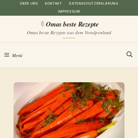
Zum
ÜBER UNS
KONTAKT
DATENSCHUTZERKLÄRUNG
IMPRESSUM
Inhalt
Omas beste Rezepte
springen
Omas beste Rezepte aus dem Voralpenland
Menü