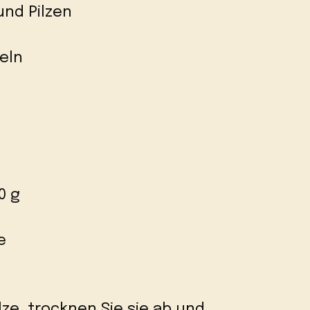
und Pilzen
eln
0 g
e
ilze, trocknen Sie sie ab und