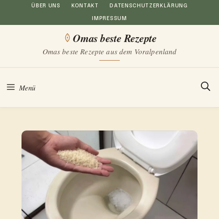
Zum
ÜBER UNS
KONTAKT
DATENSCHUTZERKLÄRUNG
IMPRESSUM
Inhalt
Omas beste Rezepte
springen
Omas beste Rezepte aus dem Voralpenland
Menü