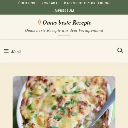
Zum
ÜBER UNS
KONTAKT
DATENSCHUTZERKLÄRUNG
IMPRESSUM
Inhalt
Omas beste Rezepte
springen
Omas beste Rezepte aus dem Voralpenland
Menü