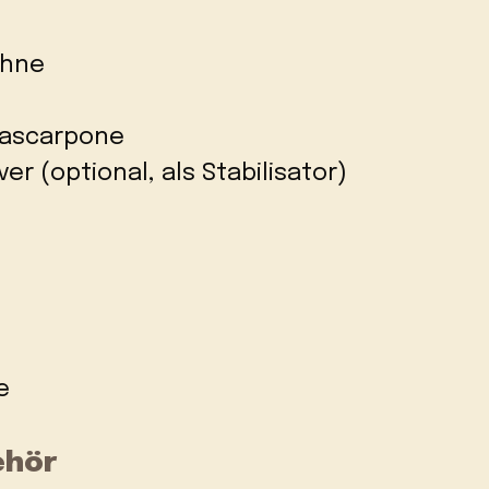
ahne
Mascarpone
er (optional, als Stabilisator)
e
ehör