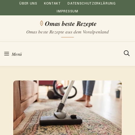
Zum
ÜBER UNS
KONTAKT
DATENSCHUTZERKLÄRUNG
IMPRESSUM
Inhalt
Omas beste Rezepte
springen
Omas beste Rezepte aus dem Voralpenland
Menü