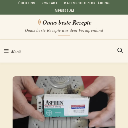
Zum
ÜBER UNS
KONTAKT
DATENSCHUTZERKLÄRUNG
IMPRESSUM
Inhalt
Omas beste Rezepte
springen
Omas beste Rezepte aus dem Voralpenland
Menü