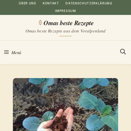
Zum
ÜBER UNS
KONTAKT
DATENSCHUTZERKLÄRUNG
IMPRESSUM
Inhalt
Omas beste Rezepte
springen
Omas beste Rezepte aus dem Voralpenland
Menü