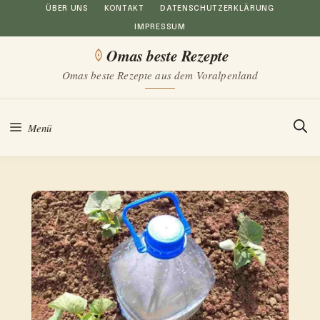
Zum
ÜBER UNS
KONTAKT
DATENSCHUTZERKLÄRUNG
IMPRESSUM
Inhalt
Omas beste Rezepte
springen
Omas beste Rezepte aus dem Voralpenland
Menü