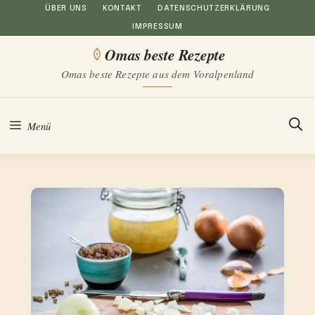
Zum
ÜBER UNS
KONTAKT
DATENSCHUTZERKLÄRUNG
IMPRESSUM
Inhalt
Omas beste Rezepte
springen
Omas beste Rezepte aus dem Voralpenland
Menü