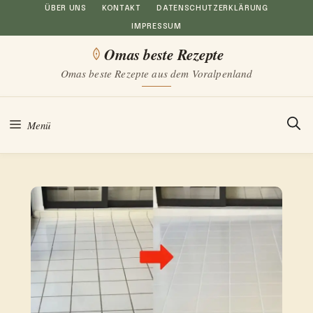
Zum
ÜBER UNS
KONTAKT
DATENSCHUTZERKLÄRUNG
IMPRESSUM
Inhalt
Omas beste Rezepte
springen
Omas beste Rezepte aus dem Voralpenland
Menü