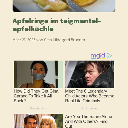
Apfelringe im teigmantel-
apfelküchle
März 21, 2023
von
Oma Hildegard Brunner