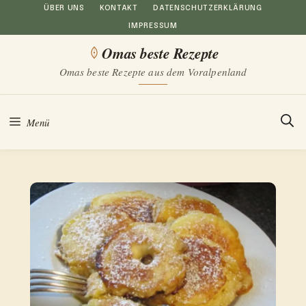
Zum
ÜBER UNS
KONTAKT
DATENSCHUTZERKLÄRUNG
IMPRESSUM
Inhalt
Omas beste Rezepte
springen
Omas beste Rezepte aus dem Voralpenland
Menü