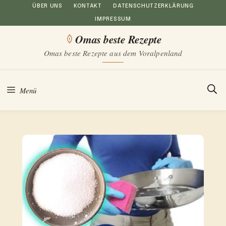
Zum
ÜBER UNS
KONTAKT
DATENSCHUTZERKLÄRUNG
IMPRESSUM
Inhalt
Omas beste Rezepte
springen
Omas beste Rezepte aus dem Voralpenland
Menü