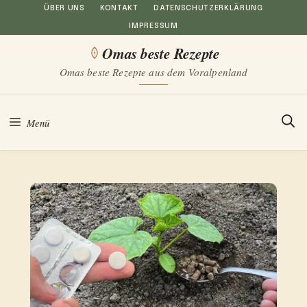
Zum
ÜBER UNS
KONTAKT
DATENSCHUTZERKLÄRUNG
IMPRESSUM
Inhalt
Omas beste Rezepte
springen
Omas beste Rezepte aus dem Voralpenland
Menü