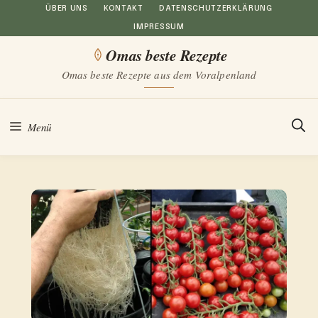
Zum
ÜBER UNS
KONTAKT
DATENSCHUTZERKLÄRUNG
IMPRESSUM
Inhalt
Omas beste Rezepte
springen
Omas beste Rezepte aus dem Voralpenland
Menü