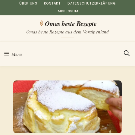
Zum
ÜBER UNS
KONTAKT
DATENSCHUTZERKLÄRUNG
IMPRESSUM
Inhalt
Omas beste Rezepte
springen
Omas beste Rezepte aus dem Voralpenland
Menü