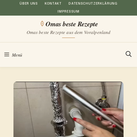
Zum
ÜBER UNS
KONTAKT
DATENSCHUTZERKLÄRUNG
IMPRESSUM
Inhalt
Omas beste Rezepte
springen
Omas beste Rezepte aus dem Voralpenland
Menü