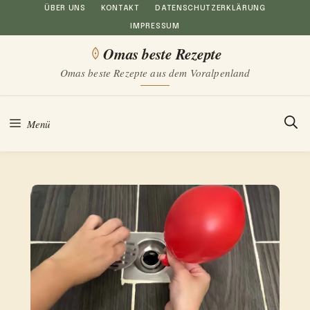
Zum
ÜBER UNS
KONTAKT
DATENSCHUTZERKLÄRUNG
IMPRESSUM
Inhalt
Omas beste Rezepte
springen
Omas beste Rezepte aus dem Voralpenland
Menü