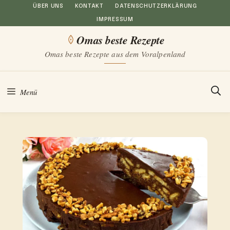
Zum
ÜBER UNS
KONTAKT
DATENSCHUTZERKLÄRUNG
IMPRESSUM
Inhalt
Omas beste Rezepte
springen
Omas beste Rezepte aus dem Voralpenland
Menü