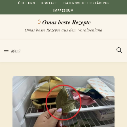
Zum
ÜBER UNS
KONTAKT
DATENSCHUTZERKLÄRUNG
IMPRESSUM
Inhalt
Omas beste Rezepte
springen
Omas beste Rezepte aus dem Voralpenland
Menü