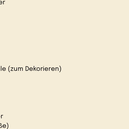
er
le (zum Dekorieren)
r
ße)