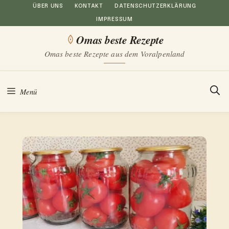
Zum
ÜBER UNS
KONTAKT
DATENSCHUTZERKLÄRUNG
IMPRESSUM
Inhalt
Omas beste Rezepte
springen
Omas beste Rezepte aus dem Voralpenland
Menü