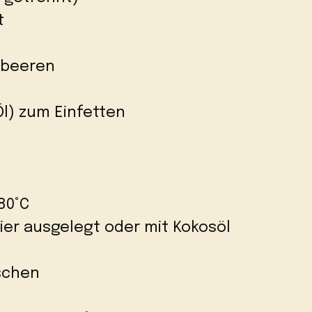
t
lbeeren
l) zum Einfetten
80°C
ier ausgelegt oder mit Kokosöl
schen