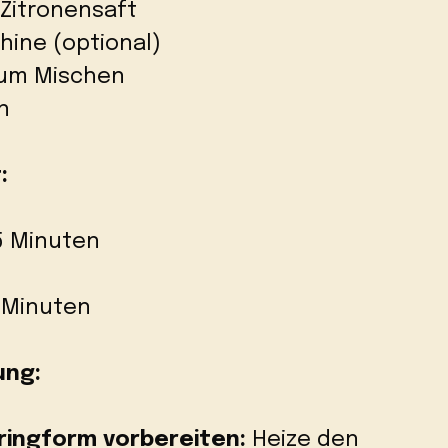
 Zitronensaft
ine (optional)
 zum Mischen
n
:
15 Minuten
0 Minuten
ung:
ringform vorbereiten:
Heize den