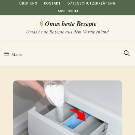
Zum
ÜBER UNS
KONTAKT
DATENSCHUTZERKLÄRUNG
IMPRESSUM
Inhalt
Omas beste Rezepte
springen
Omas beste Rezepte aus dem Voralpenland
Menü