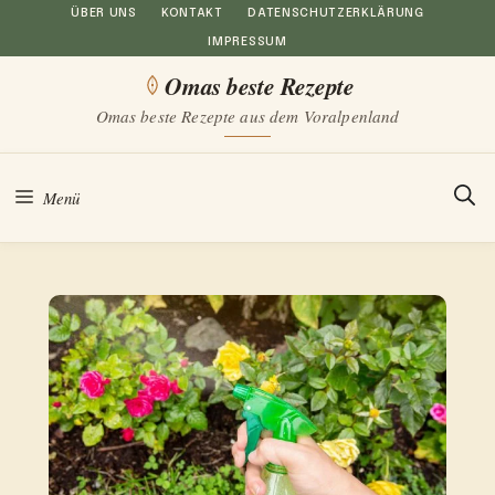
Zum
ÜBER UNS
KONTAKT
DATENSCHUTZERKLÄRUNG
IMPRESSUM
Inhalt
Omas beste Rezepte
springen
Omas beste Rezepte aus dem Voralpenland
Menü