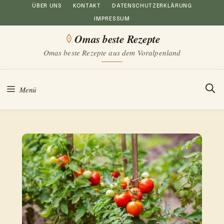
Zum
ÜBER UNS
KONTAKT
DATENSCHUTZERKLÄRUNG
IMPRESSUM
Inhalt
Omas beste Rezepte
springen
Omas beste Rezepte aus dem Voralpenland
Menü