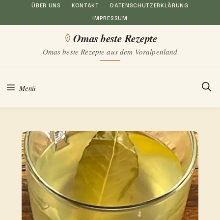
Zum
ÜBER UNS
KONTAKT
DATENSCHUTZERKLÄRUNG
IMPRESSUM
Inhalt
Omas beste Rezepte
springen
Omas beste Rezepte aus dem Voralpenland
Menü