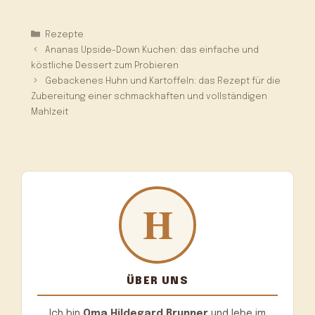
Kategorien
Rezepte
Ananas Upside-Down Kuchen: das einfache und
köstliche Dessert zum Probieren
Gebackenes Huhn und Kartoffeln: das Rezept für die
Zubereitung einer schmackhaften und vollständigen
Mahlzeit
ÜBER UNS
Ich bin
Oma Hildegard Brunner
und lebe im