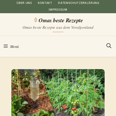
Zum
ÜBER UNS
KONTAKT
DATENSCHUTZERKLÄRUNG
IMPRESSUM
Inhalt
Omas beste Rezepte
springen
Omas beste Rezepte aus dem Voralpenland
Menü