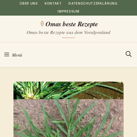
Zum
ÜBER UNS
KONTAKT
DATENSCHUTZERKLÄRUNG
IMPRESSUM
Inhalt
Omas beste Rezepte
springen
Omas beste Rezepte aus dem Voralpenland
Menü