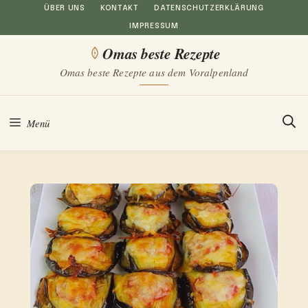
Zum
ÜBER UNS
KONTAKT
DATENSCHUTZERKLÄRUNG
IMPRESSUM
Inhalt
Omas beste Rezepte
springen
Omas beste Rezepte aus dem Voralpenland
Menü